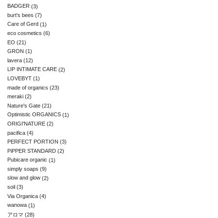
BADGER
(3)
burt's bees
(7)
Care of Gerd
(1)
eco cosmetics
(6)
EO
(21)
GRON
(1)
lavera
(12)
LIP INTIMATE CARE
(2)
LOVEBYT
(1)
made of organics
(23)
meraki
(2)
Nature's Gate
(21)
Optimistic ORGANICS
(1)
ORIGI'NATURE
(2)
pacifica
(4)
PERFECT PORTION
(3)
PiPPER STANDARD
(2)
Pubicare organic
(1)
simply soaps
(9)
slow and glow
(2)
soil
(3)
Via Organica
(4)
wanowa
(1)
アロマ
(28)