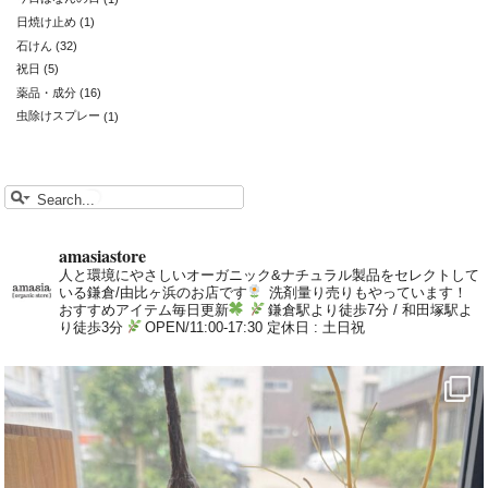
日焼け止め
(1)
石けん
(32)
祝日
(5)
薬品・成分
(16)
虫除けスプレー
(1)
amasiastore
人と環境にやさしいオーガニック&ナチュラル製品をセレクトして
いる鎌倉/由比ヶ浜のお店です
洗剤量り売りもやっています！
おすすめアイテム毎日更新
鎌倉駅より徒歩7分 / 和田塚駅よ
り徒歩3分
OPEN/11:00-17:30 定休日 : 土日祝