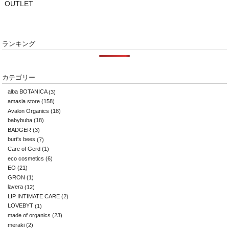
OUTLET
ランキング
カテゴリー
alba BOTANICA
(3)
amasia store
(158)
Avalon Organics
(18)
babybuba
(18)
BADGER
(3)
burt's bees
(7)
Care of Gerd
(1)
eco cosmetics
(6)
EO
(21)
GRON
(1)
lavera
(12)
LIP INTIMATE CARE
(2)
LOVEBYT
(1)
made of organics
(23)
meraki
(2)