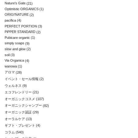
Nature's Gate
(21)
Optimistic ORGANICS
(1)
ORIGI'NATURE
(2)
pacifica
(4)
PERFECT PORTION
(3)
PiPPER STANDARD
(2)
Pubicare organic
(1)
simply soaps
(9)
slow and glow
(2)
soil
(3)
Via Organica
(4)
wanowa
(1)
アロマ
(28)
イベント・セール情報
(2)
ウェルネス
(9)
エコフレンドリー
(21)
オーガニックコスメ
(107)
オーガニックシャンプー
(82)
オーガニック認証
(29)
オーラルケア
(13)
ギフト・プレゼント
(4)
コラム
(540)