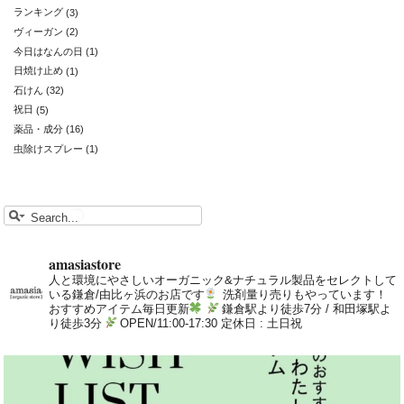
ランキング
(3)
ヴィーガン
(2)
今日はなんの日
(1)
日焼け止め
(1)
石けん
(32)
祝日
(5)
薬品・成分
(16)
虫除けスプレー
(1)
amasiastore
人と環境にやさしいオーガニック&ナチュラル製品をセレクトして
いる鎌倉/由比ヶ浜のお店です
洗剤量り売りもやっています！
おすすめアイテム毎日更新
鎌倉駅より徒歩7分 / 和田塚駅よ
り徒歩3分
OPEN/11:00-17:30 定休日 : 土日祝