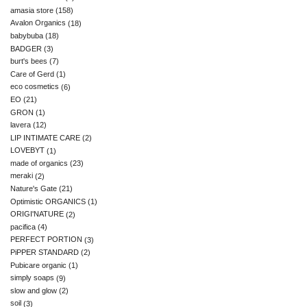
amasia store
(158)
Avalon Organics
(18)
babybuba
(18)
BADGER
(3)
burt's bees
(7)
Care of Gerd
(1)
eco cosmetics
(6)
EO
(21)
GRON
(1)
lavera
(12)
LIP INTIMATE CARE
(2)
LOVEBYT
(1)
made of organics
(23)
meraki
(2)
Nature's Gate
(21)
Optimistic ORGANICS
(1)
ORIGI'NATURE
(2)
pacifica
(4)
PERFECT PORTION
(3)
PiPPER STANDARD
(2)
Pubicare organic
(1)
simply soaps
(9)
slow and glow
(2)
soil
(3)