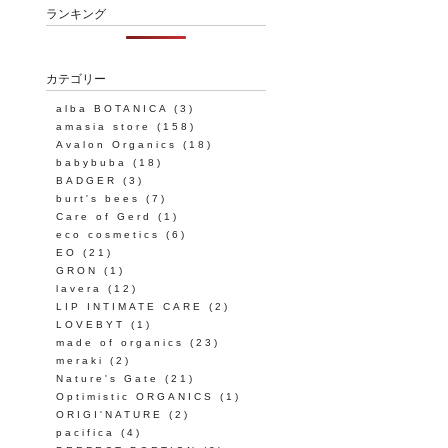
ランキング
カテゴリー
alba BOTANICA
(3)
amasia store
(158)
Avalon Organics
(18)
babybuba
(18)
BADGER
(3)
burt's bees
(7)
Care of Gerd
(1)
eco cosmetics
(6)
EO
(21)
GRON
(1)
lavera
(12)
LIP INTIMATE CARE
(2)
LOVEBYT
(1)
made of organics
(23)
meraki
(2)
Nature's Gate
(21)
Optimistic ORGANICS
(1)
ORIGI'NATURE
(2)
pacifica
(4)