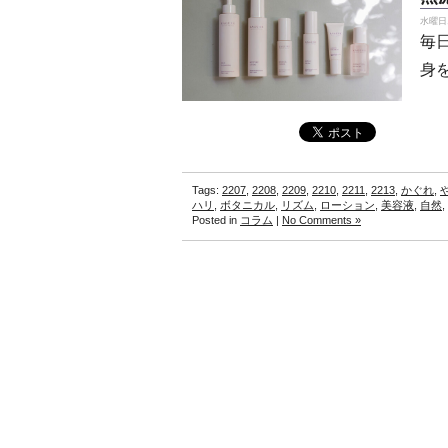
水曜日, 
毎
身
Tags:
2207
,
2208
,
2209
,
2210
,
2211
,
2213
,
かぐれ
,
ハリ
,
ボタニカル
,
リズム
,
ローション
,
美容液
,
自然
,
Posted in
コラム
|
No Comments »