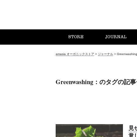
STORE
JOURNAL
amasia オーガニックストア
>
ジャーナル
>
Greenwashin
Greenwashing：のタグの記
見
意