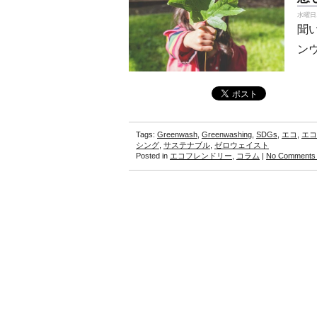
水曜日, 
聞
ン
Tags:
Greenwash
,
Greenwashing
,
SDGs
,
エコ
,
エコ
シング
,
サステナブル
,
ゼロウェイスト
Posted in
エコフレンドリー
,
コラム
|
No Comments