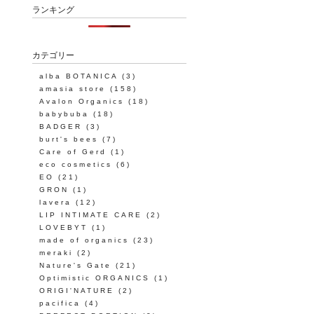
ランキング
カテゴリー
alba BOTANICA
(3)
amasia store
(158)
Avalon Organics
(18)
babybuba
(18)
BADGER
(3)
burt's bees
(7)
Care of Gerd
(1)
eco cosmetics
(6)
EO
(21)
GRON
(1)
lavera
(12)
LIP INTIMATE CARE
(2)
LOVEBYT
(1)
made of organics
(23)
meraki
(2)
Nature's Gate
(21)
Optimistic ORGANICS
(1)
ORIGI'NATURE
(2)
pacifica
(4)