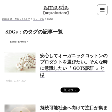
amasia オーガニックストア
>
ジャーナル
>
SDGs
SDGs：のタグの記事一覧
Earlier Entries »
安心してオーガニックコットンの
プロダクトを選びたい。そんな時
に意識したい『 GOTS認証 』と
は
水曜日, 21 8月 2024
持続可能社会へ向けて注目が集ま