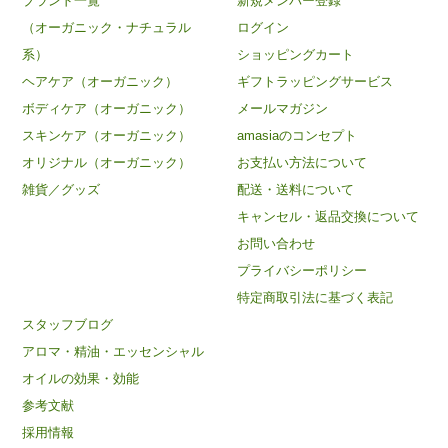
ブランド一覧
新規メンバー登録
（オーガニック・ナチュラル
ログイン
系）
ショッピングカート
ヘアケア（オーガニック）
ギフトラッピングサービス
ボディケア（オーガニック）
メールマガジン
スキンケア（オーガニック）
amasiaのコンセプト
オリジナル（オーガニック）
お支払い方法について
雑貨／グッズ
配送・送料について
キャンセル・返品交換について
お問い合わせ
プライバシーポリシー
特定商取引法に基づく表記
スタッフブログ
アロマ・精油・エッセンシャル
オイルの効果・効能
×
amasiaの最新記事とお得情報をお届け
参考文献
採用情報
スタッフブログの更新情報や、オーガニックコスメのお得な情報をメ