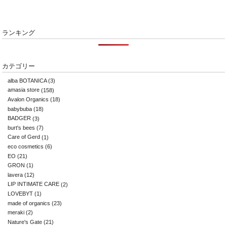
ランキング
カテゴリー
alba BOTANICA
(3)
amasia store
(158)
Avalon Organics
(18)
babybuba
(18)
BADGER
(3)
burt's bees
(7)
Care of Gerd
(1)
eco cosmetics
(6)
EO
(21)
GRON
(1)
lavera
(12)
LIP INTIMATE CARE
(2)
LOVEBYT
(1)
made of organics
(23)
meraki
(2)
Nature's Gate
(21)