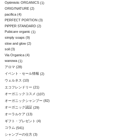
Optimistic ORGANICS
(1)
ORIGI'NATURE
(2)
pacifica
(4)
PERFECT PORTION
(3)
PiPPER STANDARD
(2)
Pubicare organic
(1)
simply soaps
(9)
slow and glow
(2)
soil
(3)
Via Organica
(4)
wanowa
(1)
アロマ
(28)
イベント・セール情報
(2)
ウェルネス
(10)
エコフレンドリー
(21)
オーガニックコスメ
(107)
オーガニックシャンプー
(82)
オーガニック認証
(29)
オーラルケア
(13)
ギフト・プレゼント
(4)
コラム
(541)
シャンプーの仕方
(3)