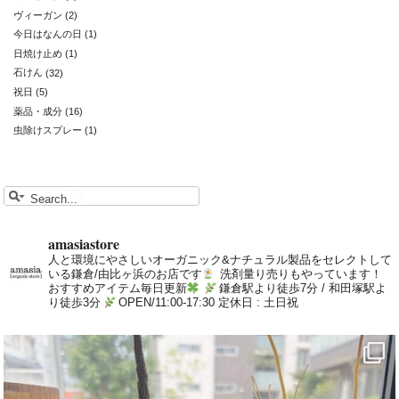
ヴィーガン
(2)
今日はなんの日
(1)
日焼け止め
(1)
石けん
(32)
祝日
(5)
薬品・成分
(16)
虫除けスプレー
(1)
amasiastore
人と環境にやさしいオーガニック&ナチュラル製品をセレクトして
いる鎌倉/由比ヶ浜のお店です
洗剤量り売りもやっています！
おすすめアイテム毎日更新
鎌倉駅より徒歩7分 / 和田塚駅よ
り徒歩3分
OPEN/11:00-17:30 定休日 : 土日祝