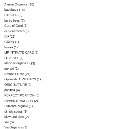
Avalon Organics
(18)
babybuba
(18)
BADGER
(3)
burt's bees
(7)
Care of Gerd
(1)
eco cosmetics
(6)
EO
(21)
GRON
(1)
lavera
(12)
LIP INTIMATE CARE
(2)
LOVEBYT
(1)
made of organics
(23)
meraki
(2)
Nature's Gate
(21)
Optimistic ORGANICS
(1)
ORIGI'NATURE
(2)
pacifica
(4)
PERFECT PORTION
(3)
PiPPER STANDARD
(2)
Pubicare organic
(1)
simply soaps
(9)
slow and glow
(2)
soil
(3)
Via Organica
(4)