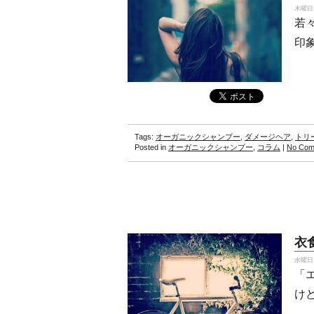
木曜日, 
若
印
Tags:
オーガニックシャンプー
,
ダメージヘア
,
トリ
Posted in
オーガニックシャンプー
,
コラム
|
No Com
衣
水曜日, 
「
け