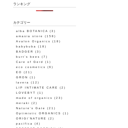
ランキング
カテゴリー
alba BOTANICA
(3)
amasia store
(158)
Avalon Organics
(18)
babybuba
(18)
BADGER
(3)
burt's bees
(7)
Care of Gerd
(1)
eco cosmetics
(6)
EO
(21)
GRON
(1)
lavera
(12)
LIP INTIMATE CARE
(2)
LOVEBYT
(1)
made of organics
(23)
meraki
(2)
Nature's Gate
(21)
Optimistic ORGANICS
(1)
ORIGI'NATURE
(2)
pacifica
(4)