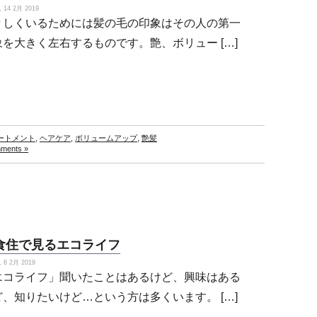
14 2月 2019
々しくいるためには髪の毛の印象はその人の第一
象を大きく左右するものです。艶、ボリュー […]
ートメント
,
ヘアケア
,
ボリュームアップ
,
艶髪
ments »
食住で見るエコライフ
6 2月 2019
エコライフ」聞いたことはあるけど、興味はある
ど、知りたいけど…という方は多くいます。 […]