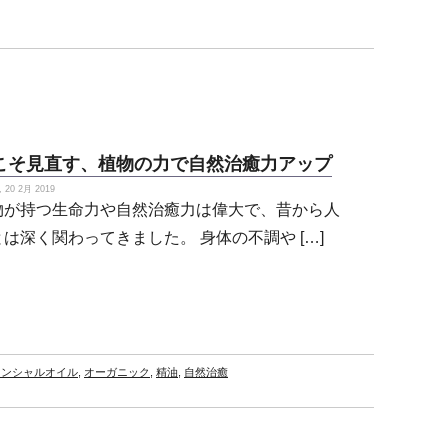
こそ見直す、植物の力で自然治癒力アップ
20 2月 2019
物が持つ生命力や自然治癒力は偉大で、昔から人
とは深く関わってきました。 身体の不調や […]
センシャルオイル
,
オーガニック
,
精油
,
自然治癒