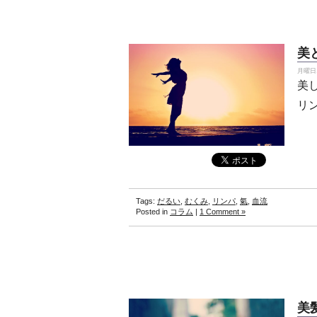
美
月曜日, 
美
リ
Tags:
だるい
,
むくみ
,
リンパ
,
氣
,
血流
Posted in
コラム
|
1 Comment »
美