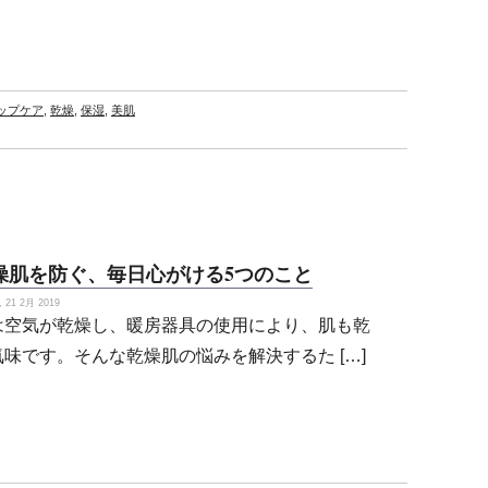
ップケア
,
乾燥
,
保湿
,
美肌
燥肌を防ぐ、毎日心がける5つのこと
21 2月 2019
は空気が乾燥し、暖房器具の使用により、肌も乾
気味です。そんな乾燥肌の悩みを解決するた […]