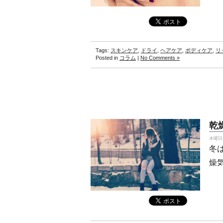
Tags:
スキンケア
,
ドライ
,
ヘアケア
,
ボディケア
,
リ
Posted in
コラム
|
No Comments »
乾
木曜日, 
冬
燥