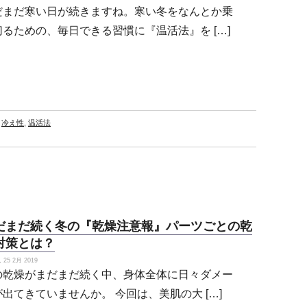
だまだ寒い日が続きますね。寒い冬をなんとか乗
切るための、毎日できる習慣に『温活法』を […]
,
冷え性
,
温活法
だまだ続く冬の『乾燥注意報』パーツごとの乾
対策とは？
25 2月 2019
の乾燥がまだまだ続く中、身体全体に日々ダメー
が出てきていませんか。 今回は、美肌の大 […]