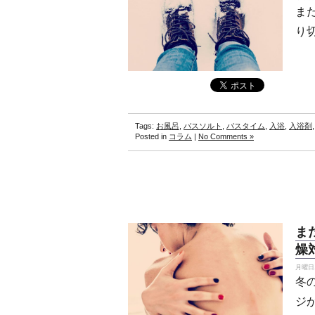
ま
り
Tags:
お風呂
,
バスソルト
,
バスタイム
,
入浴
,
入浴剤
Posted in
コラム
|
No Comments »
ま
燥
月曜日, 
冬
ジ