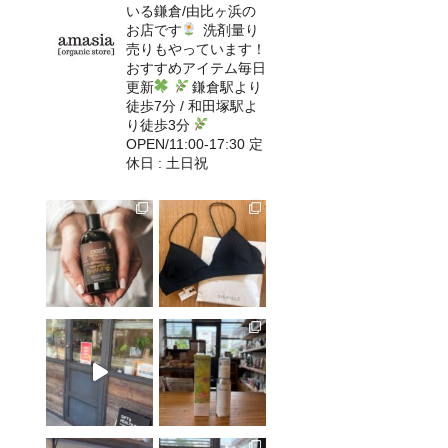
いる鎌倉/由比ヶ浜の
お店です
洗剤量り
売りもやっています！
おすすめアイテム毎日
更新
鎌倉駅より
徒歩7分 / 和田塚駅よ
り徒歩3分
OPEN/11:00-17:30 定
休日 : 土日祝