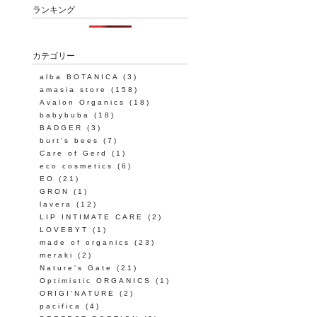
ランキング
カテゴリー
alba BOTANICA
(3)
amasia store
(158)
Avalon Organics
(18)
babybuba
(18)
BADGER
(3)
burt's bees
(7)
Care of Gerd
(1)
eco cosmetics
(6)
EO
(21)
GRON
(1)
lavera
(12)
LIP INTIMATE CARE
(2)
LOVEBYT
(1)
made of organics
(23)
meraki
(2)
Nature's Gate
(21)
Optimistic ORGANICS
(1)
ORIGI'NATURE
(2)
pacifica
(4)