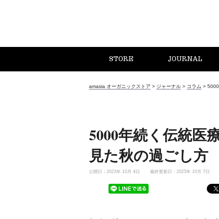
STORE
JOURNAL
amasia オーガニックストア
>
ジャーナル
>
コラム
>
50
5000年続く伝統
見た秋の過ごし方
公開日：2023年 10月 4日
最終更新日：2025年 10月 7日