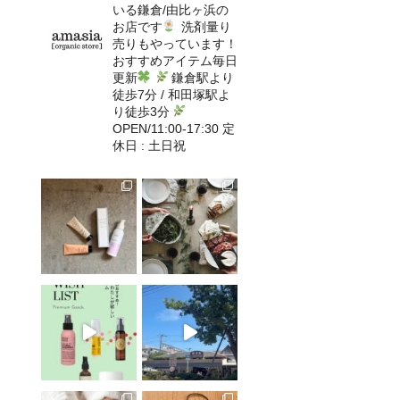
いる鎌倉/由比ヶ浜の
お店です
洗剤量り
売りもやっています！
おすすめアイテム毎日
更新
鎌倉駅より
徒歩7分 / 和田塚駅よ
り徒歩3分
OPEN/11:00-17:30 定
休日 : 土日祝