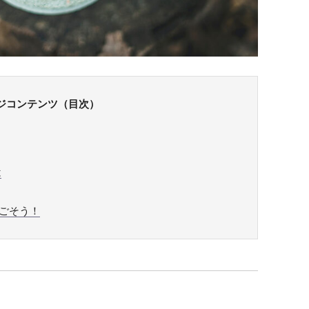
ジコンテンツ（目次）
は
ごそう！
？