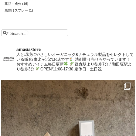
薬品・成分
(16)
虫除けスプレー
(1)
amasiastore
人と環境にやさしいオーガニック&ナチュラル製品をセレクトして
いる鎌倉/由比ヶ浜のお店です
洗剤量り売りもやっています！
おすすめアイテム毎日更新
鎌倉駅より徒歩7分 / 和田塚駅よ
り徒歩3分
OPEN/11:00-17:30 定休日 : 土日祝