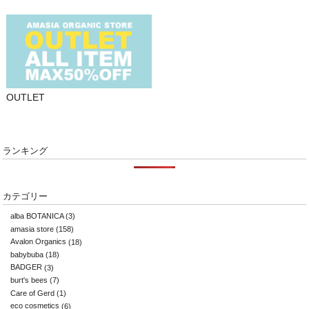
OUTLET
ランキング
カテゴリー
alba BOTANICA
(3)
amasia store
(158)
Avalon Organics
(18)
babybuba
(18)
BADGER
(3)
burt's bees
(7)
Care of Gerd
(1)
eco cosmetics
(6)