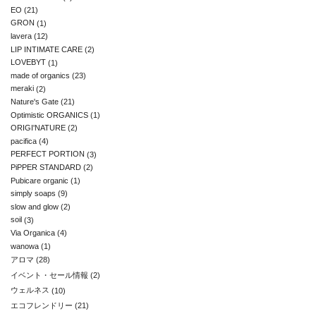
EO
(21)
GRON
(1)
lavera
(12)
LIP INTIMATE CARE
(2)
LOVEBYT
(1)
made of organics
(23)
meraki
(2)
Nature's Gate
(21)
Optimistic ORGANICS
(1)
ORIGI'NATURE
(2)
pacifica
(4)
PERFECT PORTION
(3)
PiPPER STANDARD
(2)
Pubicare organic
(1)
simply soaps
(9)
slow and glow
(2)
soil
(3)
Via Organica
(4)
wanowa
(1)
アロマ
(28)
イベント・セール情報
(2)
ウェルネス
(10)
エコフレンドリー
(21)