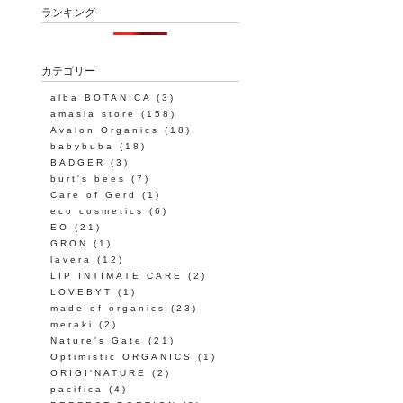
ランキング
カテゴリー
alba BOTANICA
(3)
amasia store
(158)
Avalon Organics
(18)
babybuba
(18)
BADGER
(3)
burt's bees
(7)
Care of Gerd
(1)
eco cosmetics
(6)
EO
(21)
GRON
(1)
lavera
(12)
LIP INTIMATE CARE
(2)
LOVEBYT
(1)
made of organics
(23)
meraki
(2)
Nature's Gate
(21)
Optimistic ORGANICS
(1)
ORIGI'NATURE
(2)
pacifica
(4)