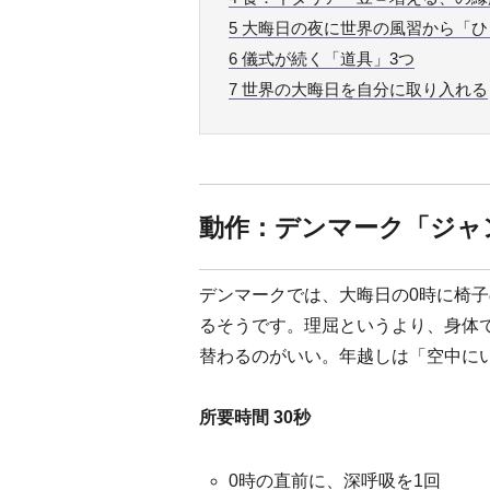
5
大晦日の夜に世界の風習から「ひ
6
儀式が続く「道具」3つ
7
世界の大晦日を自分に取り入れる
動作：デンマーク「ジャ
デンマークでは、大晦日の0時に椅子
るそうです。理屈というより、身体
替わるのがいい。年越しは「空中に
所要時間 30秒
0時の直前に、深呼吸を1回