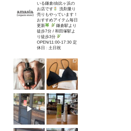
いる鎌倉/由比ヶ浜の
お店です
洗剤量り
売りもやっています！
おすすめアイテム毎日
更新
鎌倉駅より
徒歩7分 / 和田塚駅よ
り徒歩3分
OPEN/11:00-17:30 定
休日 : 土日祝