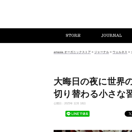
STORE
JOURNAL
amasia オーガニックストア
>
ジャーナル
>
ウェルネス
>
大晦日の夜に世界
切り替わる小さな
公開日：2025年 12月 18日