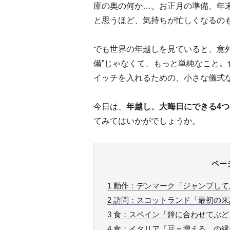
庫の奥の何か…。お正月の準備、年
と思うほど、気持ちが忙しくなるの
でも世界の年越しを見ていると、意
備”じゃなくて、もっと単純なこと
イッチを入れるための、小さな儀式
今日は、
年越し、大晦日にできる4つ
てみてはいかがでしょうか。
ペー
1
動作：デンマーク「ジャンプして
2
訪問：スコットランド「最初の来
3
食：スペイン「鐘に合わせてぶど
4
食：イタリア「豆＝増える、の縁