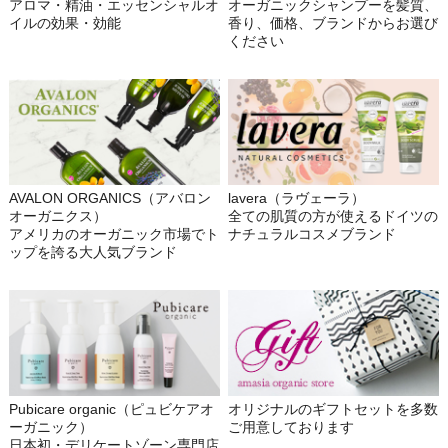
アロマ・精油・エッセンシャルオ
オーガニックシャンプーを髪質、
イルの効果・効能
香り、価格、ブランドからお選び
ください
AVALON ORGANICS（アバロン
lavera（ラヴェーラ）
オーガニクス）
全ての肌質の方が使えるドイツの
アメリカのオーガニック市場でト
ナチュラルコスメブランド
ップを誇る大人気ブランド
Pubicare organic（ピュビケアオ
オリジナルのギフトセットを多数
ーガニック）
ご用意しております
日本初・デリケートゾーン専門店