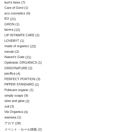
burt's bees
(7)
Care of Gerd
(1)
eco cosmetics
(6)
EO
(21)
GRON
(1)
lavera
(12)
LIP INTIMATE CARE
(2)
LOVEBYT
(1)
made of organics
(23)
meraki
(2)
Nature's Gate
(21)
Optimistic ORGANICS
(1)
ORIGI'NATURE
(2)
pacifica
(4)
PERFECT PORTION
(3)
PiPPER STANDARD
(2)
Pubicare organic
(1)
simply soaps
(9)
slow and glow
(2)
soil
(3)
Via Organica
(4)
wanowa
(1)
アロマ
(28)
イベント・セール情報
(2)