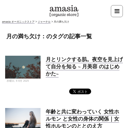
amasia オーガニックストア
>
ジャーナル
>
月の満ち欠け
月の満ち欠け：のタグの記事一覧
月とリンクする肌。夜空を見上げ
て自分を知る ~ 月美容 のはじめ
かた~
水曜日, 6 8月 2025
年齢と共に変わっていく 女性ホ
ルモン と女性の身体の関係｜女
性ホルモンのととのえ方