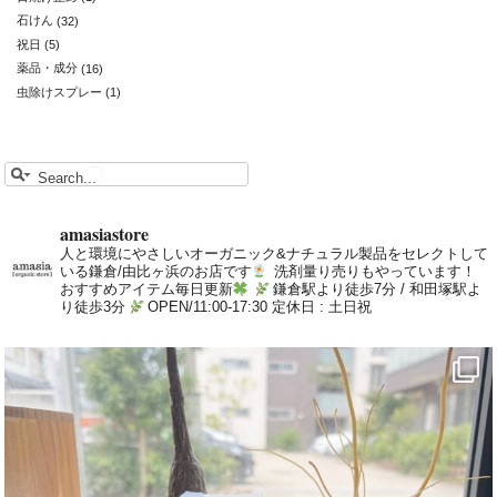
石けん
(32)
祝日
(5)
薬品・成分
(16)
虫除けスプレー
(1)
amasiastore
人と環境にやさしいオーガニック&ナチュラル製品をセレクトして
いる鎌倉/由比ヶ浜のお店です
洗剤量り売りもやっています！
おすすめアイテム毎日更新
鎌倉駅より徒歩7分 / 和田塚駅よ
り徒歩3分
OPEN/11:00-17:30 定休日 : 土日祝