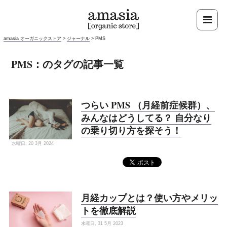
amasia オーガニックストア
>
ジャーナル
>
PMS
PMS：のタグの記事一覧
つらい PMS （月経前症候群）、
みんなはどうしてる？ 自分なり
の乗り切り方を探そう！
水曜日, 20 3月 2024
月経カップとは？使い方やメリッ
トを徹底解説
水曜日, 31 5月 2023