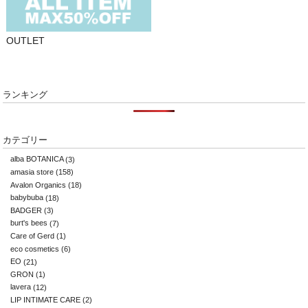
OUTLET
ランキング
カテゴリー
alba BOTANICA
(3)
amasia store
(158)
Avalon Organics
(18)
babybuba
(18)
BADGER
(3)
burt's bees
(7)
Care of Gerd
(1)
eco cosmetics
(6)
EO
(21)
GRON
(1)
lavera
(12)
LIP INTIMATE CARE
(2)