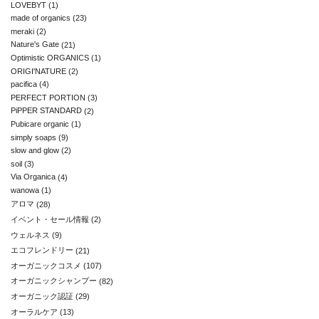
LOVEBYT
(1)
made of organics
(23)
meraki
(2)
Nature's Gate
(21)
Optimistic ORGANICS
(1)
ORIGI'NATURE
(2)
pacifica
(4)
PERFECT PORTION
(3)
PiPPER STANDARD
(2)
Pubicare organic
(1)
simply soaps
(9)
slow and glow
(2)
soil
(3)
Via Organica
(4)
wanowa
(1)
アロマ
(28)
イベント・セール情報
(2)
ウェルネス
(9)
エコフレンドリー
(21)
オーガニックコスメ
(107)
オーガニックシャンプー
(82)
オーガニック認証
(29)
オーラルケア
(13)