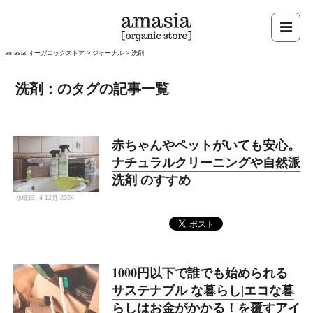
amasia オーガニックストア
>
ジャーナル
>
洗剤
洗剤：のタグの記事一覧
赤ちゃんやペットがいても安心。
ナチュラルクリーニングや自然派
洗剤 のすすめ
水曜日, 4 12月 2024
1000円以下で誰でも始められる
サステナブル な暮らし|エコな暮
らしはお金がかかる！を覆すアイ