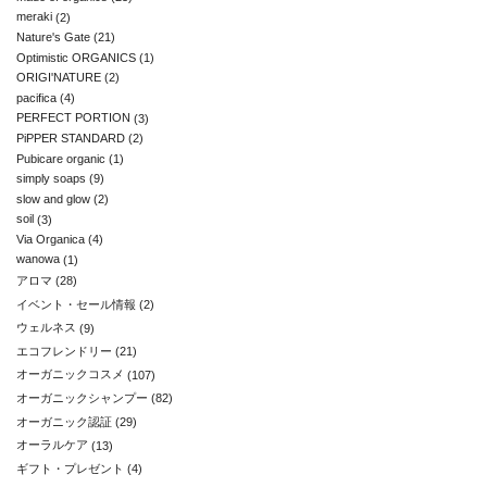
meraki
(2)
Nature's Gate
(21)
Optimistic ORGANICS
(1)
ORIGI'NATURE
(2)
pacifica
(4)
PERFECT PORTION
(3)
PiPPER STANDARD
(2)
Pubicare organic
(1)
simply soaps
(9)
slow and glow
(2)
soil
(3)
Via Organica
(4)
wanowa
(1)
アロマ
(28)
イベント・セール情報
(2)
ウェルネス
(9)
エコフレンドリー
(21)
オーガニックコスメ
(107)
オーガニックシャンプー
(82)
オーガニック認証
(29)
オーラルケア
(13)
ギフト・プレゼント
(4)