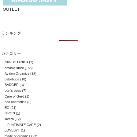
OUTLET
ランキング
カテゴリー
alba BOTANICA
(3)
amasia store
(158)
Avalon Organics
(18)
babybuba
(18)
BADGER
(3)
burt's bees
(7)
Care of Gerd
(1)
eco cosmetics
(6)
EO
(21)
GRON
(1)
lavera
(12)
LIP INTIMATE CARE
(2)
LOVEBYT
(1)
made of organics
(23)