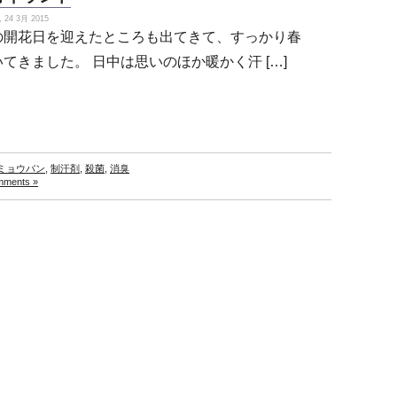
24 3月 2015
の開花日を迎えたところも出てきて、すっかり春
いてきました。 日中は思いのほか暖かく汗 […]
ミョウバン
,
制汗剤
,
殺菌
,
消臭
mments »