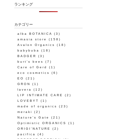
ランキング
カテゴリー
alba BOTANICA
(3)
amasia store
(158)
Avalon Organics
(18)
babybuba
(18)
BADGER
(3)
burt's bees
(7)
Care of Gerd
(1)
eco cosmetics
(6)
EO
(21)
GRON
(1)
lavera
(12)
LIP INTIMATE CARE
(2)
LOVEBYT
(1)
made of organics
(23)
meraki
(2)
Nature's Gate
(21)
Optimistic ORGANICS
(1)
ORIGI'NATURE
(2)
pacifica
(4)