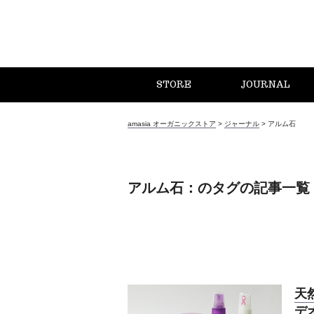
STORE
JOURNAL
amasia オーガニックストア
>
ジャーナル
>
アルム石
アルム石：のタグの記事一覧
天
デ