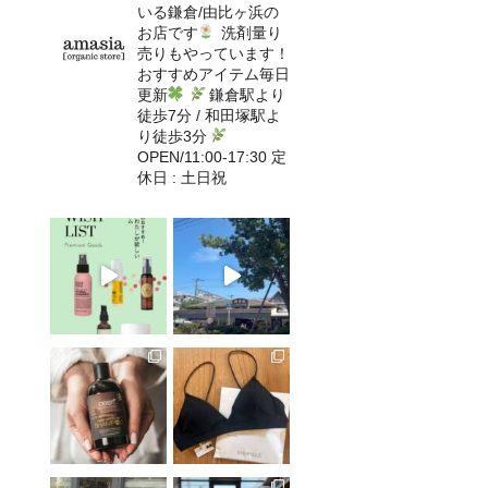
いる鎌倉/由比ヶ浜の
お店です
洗剤量り
売りもやっています！
おすすめアイテム毎日
更新
鎌倉駅より
徒歩7分 / 和田塚駅よ
り徒歩3分
OPEN/11:00-17:30 定
休日 : 土日祝