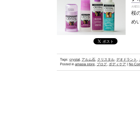
火曜日, 
桜
め
Tags:
crystal
,
アルム石
,
クリスタル
,
デオドラント
,
Posted in
amasia store
,
ブログ
,
ボディケア
|
No Co