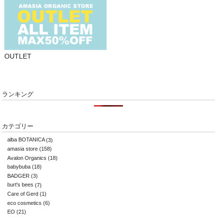
OUTLET
ランキング
カテゴリー
alba BOTANICA
(3)
amasia store
(158)
Avalon Organics
(18)
babybuba
(18)
BADGER
(3)
burt's bees
(7)
Care of Gerd
(1)
eco cosmetics
(6)
EO
(21)