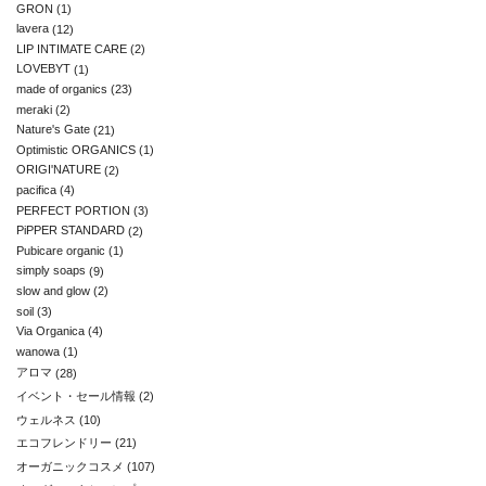
GRON
(1)
lavera
(12)
LIP INTIMATE CARE
(2)
LOVEBYT
(1)
made of organics
(23)
meraki
(2)
Nature's Gate
(21)
Optimistic ORGANICS
(1)
ORIGI'NATURE
(2)
pacifica
(4)
PERFECT PORTION
(3)
PiPPER STANDARD
(2)
Pubicare organic
(1)
simply soaps
(9)
slow and glow
(2)
soil
(3)
Via Organica
(4)
wanowa
(1)
アロマ
(28)
イベント・セール情報
(2)
ウェルネス
(10)
エコフレンドリー
(21)
オーガニックコスメ
(107)