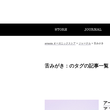
STORE
JOURNAL
amasia オーガニックストア
>
ジャーナル
>
舌みがき
舌みがき：のタグの記事一覧
ア
ア