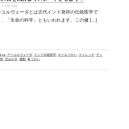
27 11月 2024
ーユルヴェーダとは古代インド発祥の伝統医学で
り、「生命の科学」ともいわれます。この健 […]
arya
,
アーユルヴェーダ
,
インド伝統医学
,
オイルうがい
,
ストレッチ
,
ディ
想
,
舌みがき
,
運動
,
鼻うがい