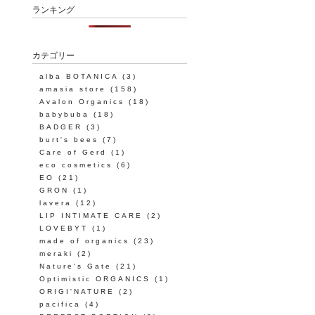
ランキング
カテゴリー
alba BOTANICA
(3)
amasia store
(158)
Avalon Organics
(18)
babybuba
(18)
BADGER
(3)
burt's bees
(7)
Care of Gerd
(1)
eco cosmetics
(6)
EO
(21)
GRON
(1)
lavera
(12)
LIP INTIMATE CARE
(2)
LOVEBYT
(1)
made of organics
(23)
meraki
(2)
Nature's Gate
(21)
Optimistic ORGANICS
(1)
ORIGI'NATURE
(2)
pacifica
(4)