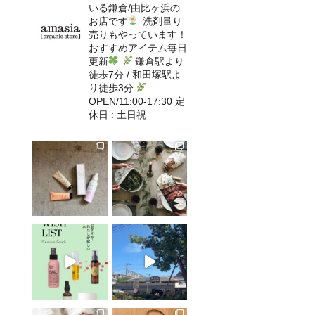
いる鎌倉/由比ヶ浜の
お店です
洗剤量り
売りもやっています！
おすすめアイテム毎日
更新
鎌倉駅より
徒歩7分 / 和田塚駅よ
り徒歩3分
OPEN/11:00-17:30 定
休日 : 土日祝