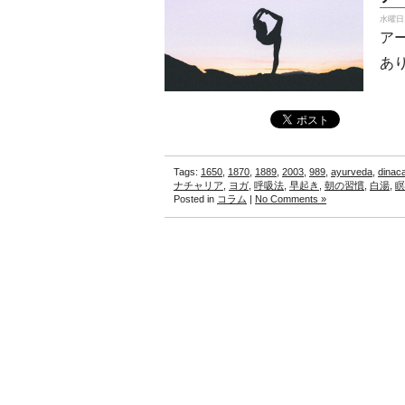
水曜日, 
ア
あ
Tags:
1650
,
1870
,
1889
,
2003
,
989
,
ayurveda
,
dinac
ナチャリア
,
ヨガ
,
呼吸法
,
早起き
,
朝の習慣
,
白湯
,
瞑
Posted in
コラム
|
No Comments »