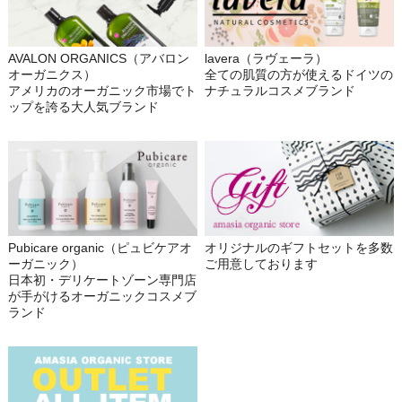
AVALON ORGANICS（アバロン
lavera（ラヴェーラ）
オーガニクス）
全ての肌質の方が使えるドイツの
アメリカのオーガニック市場でト
ナチュラルコスメブランド
ップを誇る大人気ブランド
Pubicare organic（ピュビケアオ
オリジナルのギフトセットを多数
ーガニック）
ご用意しております
日本初・デリケートゾーン専門店
が手がけるオーガニックコスメブ
ランド