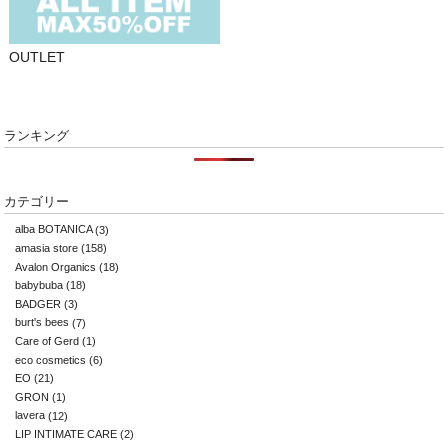
OUTLET
ランキング
カテゴリー
alba BOTANICA
(3)
amasia store
(158)
Avalon Organics
(18)
babybuba
(18)
BADGER
(3)
burt's bees
(7)
Care of Gerd
(1)
eco cosmetics
(6)
EO
(21)
GRON
(1)
lavera
(12)
LIP INTIMATE CARE
(2)